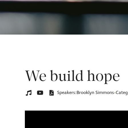
We build hope
Speakers:
Brooklyn Simmons
Categ


