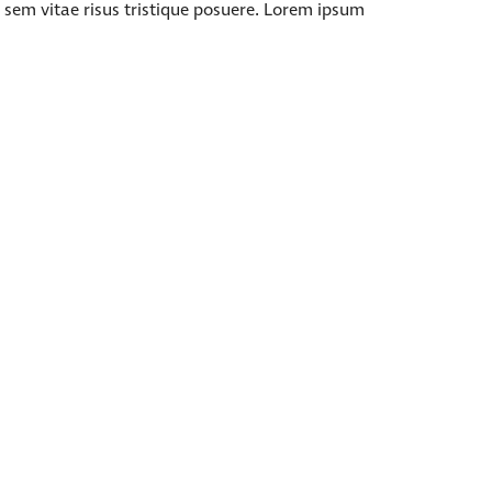
 sem vitae risus tristique posuere. Lorem ipsum
s viverra ornare, eros dolor interdum nulla, ut
 risus tristique posuere.
Gospel and Persuade
