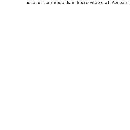
nulla, ut commodo diam libero vitae erat. Aenean f
dolor sit amet, consectetur adipiscing elit. Suspend
commodo diam libero vitae erat. Aenean faucibus ni
Family Day
