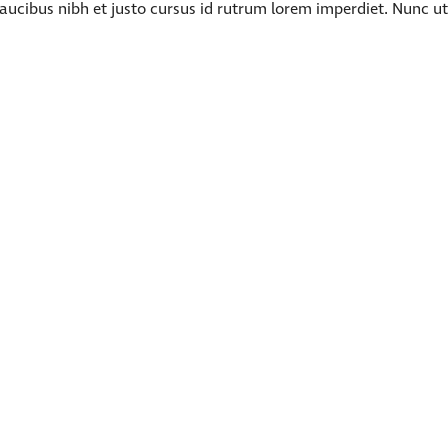
aucibus nibh et justo cursus id rutrum lorem imperdiet. Nunc ut
isse varius enim in eros elementum tristique. Duis cursus, mi qui
bh et justo cursus id rutrum lorem imperdiet. Nunc ut sem vitae
